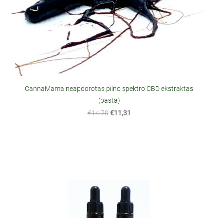
CannaMama neapdorotas pilno spektro CBD ekstraktas
(pasta)
€14,70
€11,31