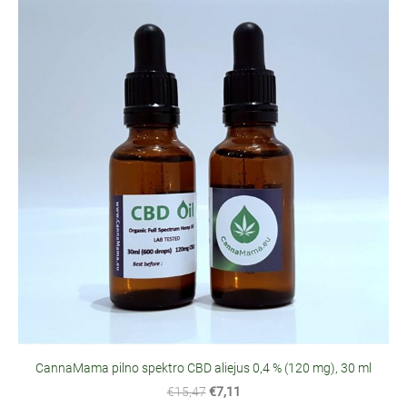
CannaMama pilno spektro CBD aliejus 0,4 % (120 mg), 30 ml
€15,47
€7,11