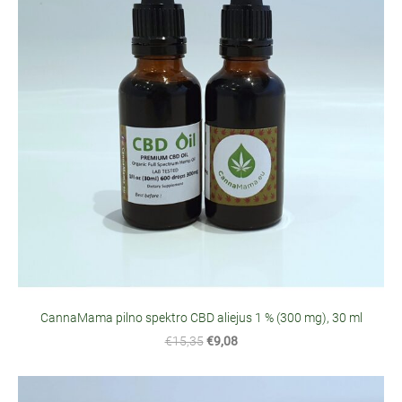
CannaMama pilno spektro CBD aliejus 1 % (300 mg), 30 ml
€15,35
€9,08