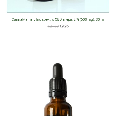
CannaMama pilno spektro CBD aliejus 2 % (600 mg), 30 ml
€21,69
€9,96