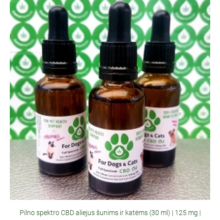
Pilno spektro CBD aliejus šunims ir katėms (30 ml) | 125 mg |