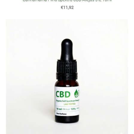
€11,92