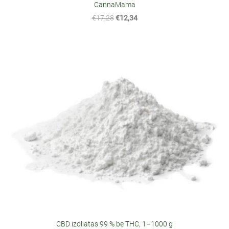
CannaMama
€17,28
€12,34
CBD izoliatas 99 % be THC, 1–1000 g