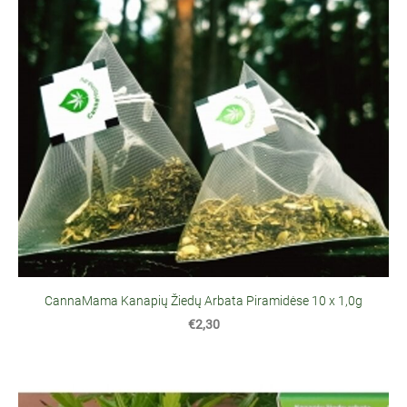
CannaMama Kanapių Žiedų Arbata Piramidėse 10 x 1,0g
€2,30