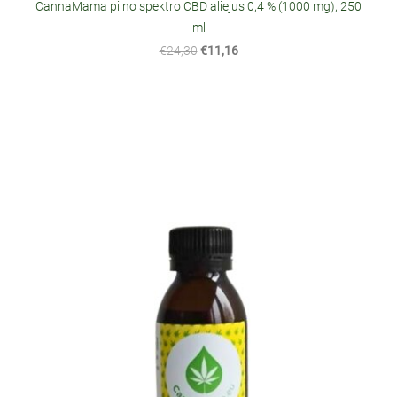
CannaMama pilno spektro CBD aliejus 0,4 % (1000 mg), 250
ml
€24,30
€11,16