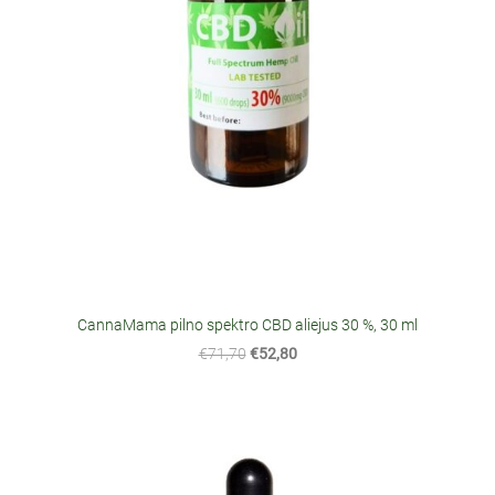
CannaMama pilno spektro CBD aliejus 30 %, 30 ml
€71,70
€52,80