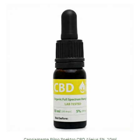
Cannamama Pilno Spektro CBD Aliejus 5%, 10ml