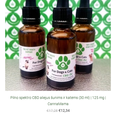
Pilno spektro CBD aliejus šunims ir katėms (30 ml) | 125 mg |
CannaMama
€17,28
€12,34