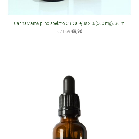
CannaMama pilno spektro CBD aliejus 2 % (600 mg), 30 ml
€21,69
€9,96