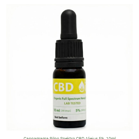
Cannamama Pilno Spektro CBD Aliejus 5%, 10ml