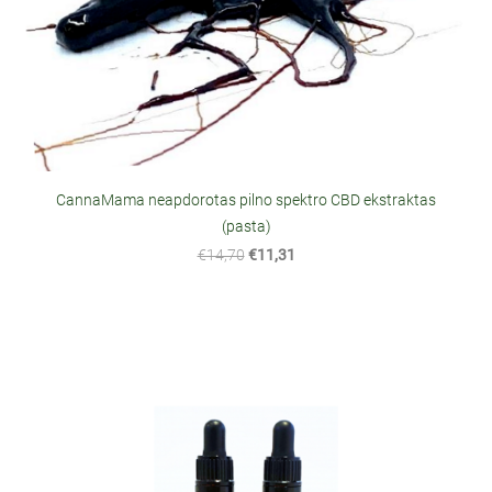
CannaMama neapdorotas pilno spektro CBD ekstraktas
(pasta)
€14,70
€11,31