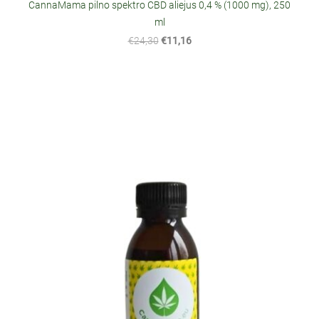
CannaMama pilno spektro CBD aliejus 0,4 % (1000 mg), 250
ml
€24,30
€11,16