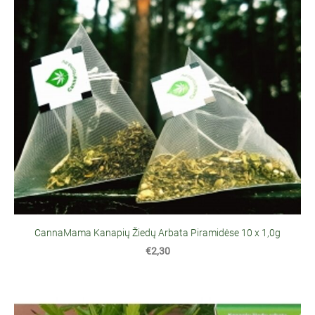
CannaMama Kanapių Žiedų Arbata Piramidėse 10 x 1,0g
€2,30