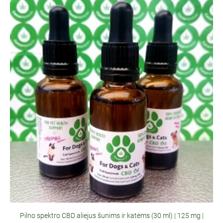
Pilno spektro CBD aliejus šunims ir katėms (30 ml) | 125 mg |