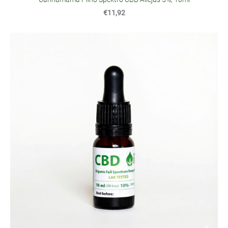
€11,92