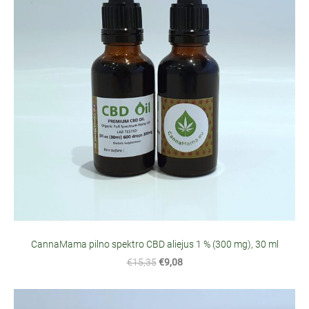
CannaMama pilno spektro CBD aliejus 1 % (300 mg), 30 ml
€15,35
€9,08