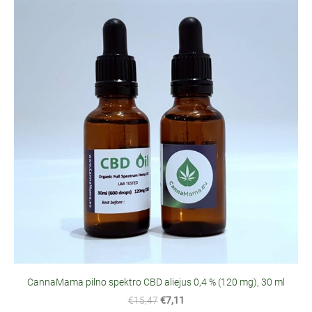
CannaMama pilno spektro CBD aliejus 0,4 % (120 mg), 30 ml
€15,47
€7,11