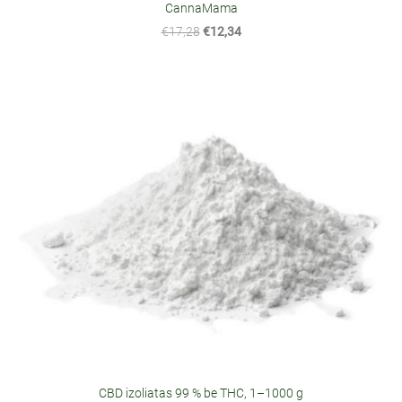
CannaMama
€17,28
€12,34
CBD izoliatas 99 % be THC, 1–1000 g