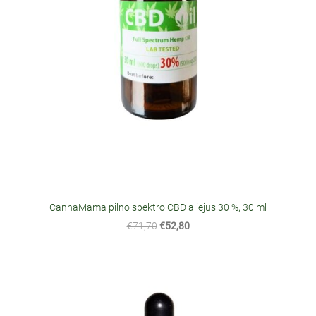
CannaMama pilno spektro CBD aliejus 30 %, 30 ml
€71,70
€52,80