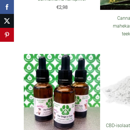
€2,98
Canna
mahekan
teek
CBD-isolaa