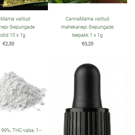
Mama valitud
CannaMama valitud
epi õiepungade
mahekanepi õiepungade
otid 10 x 1g
teepakk 1 x 1g
€2,30
€0,20
t 99%, THC-vaba, 1–