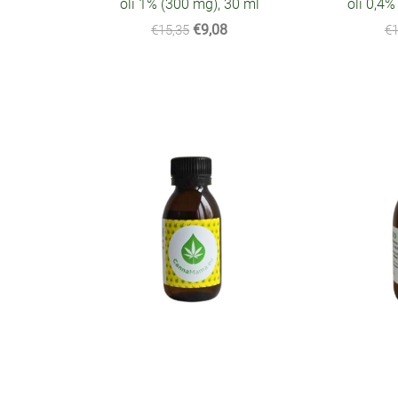
õli 1% (300 mg), 30 ml
õli 0,4%
€9,08
€15,35
€1