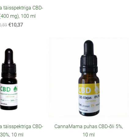
täisspektriga CBD-
 (400 mg), 100 ml
€10,37
2,59
täisspektriga CBD-
CannaMama puhas CBD-õli 5%,
 30%, 10 ml
10 ml