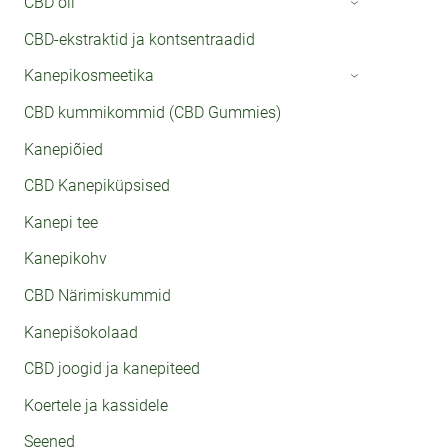
CBD õli
›
CBD-ekstraktid ja kontsentraadid
Kanepikosmeetika
›
CBD kummikommid (CBD Gummies)
Kanepiõied
CBD Kanepiküpsised
Kanepi tee
Kanepikohv
CBD Närimiskummid
Kanepišokolaad
CBD joogid ja kanepiteed
Koertele ja kassidele
Seened