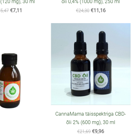
 (120 mg), 30 ml
õli 0,4% (1000 mg), 250 ml
€7,11
€11,16
5,47
€24,30
CannaMama täisspektriga CBD-
õli 2% (600 mg), 30 ml
€9,96
€21,69