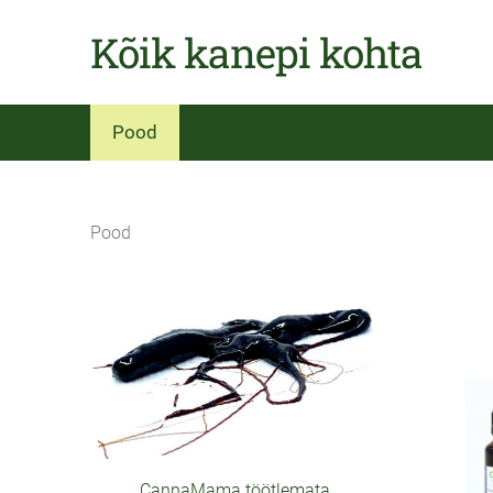
Kõik kanepi kohta
Pood
Pood
CannaMama töötlemata