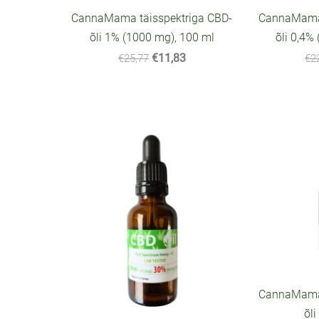
CannaMama täisspektriga CBD-
CannaMama 
õli 1% (1000 mg), 100 ml
õli 0,4%
€11,83
€25,77
€2
CannaMama 
õli