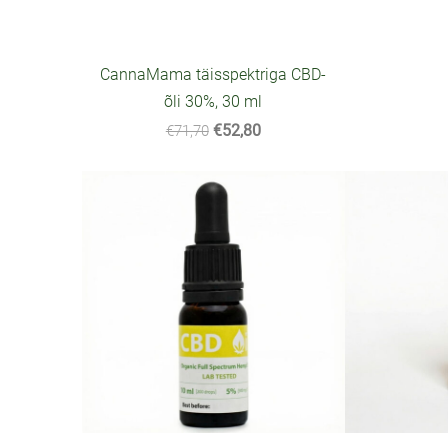
CannaMama täisspektriga CBD-
õli 30%, 30 ml
€52,80
€71,70