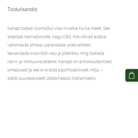
Toidulisandid.
Kanep toetab loomulikul viisil nii keha kui ka meelt. See
sisaldab kannabinoide, nagu CBD, mis võivad aidata
vähendada stressi, parandada unekvaliteeti,
leevendada kroonilist valu ja põletikku ning toetada
närvi- ja immuunsüsteemi. Kanepil on antioksüdantsed
omadused ja see ei avalda psühhoaktiivset mõju –
sobib suurepäraselt üldise heaolu toetamiseks.