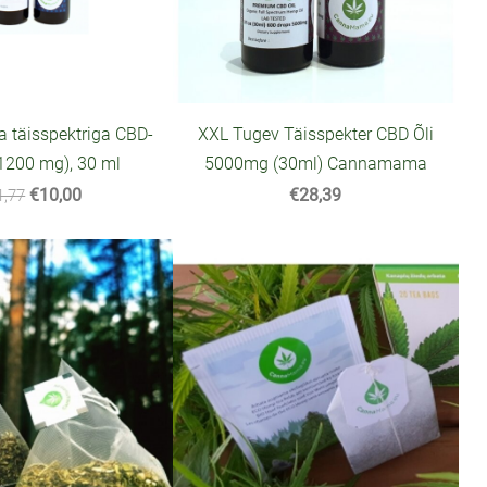
täisspektriga CBD-
XXL Tugev Täisspekter CBD Õli
(1200 mg), 30 ml
5000mg (30ml) Cannamama
€10,00
€28,39
1,77