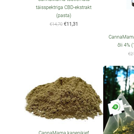
täisspektriga CBD-ekstrakt
(pasta)
€11,31
€14,70
CannaMama 
õli 4% 
€2
CannaMama kanepikief