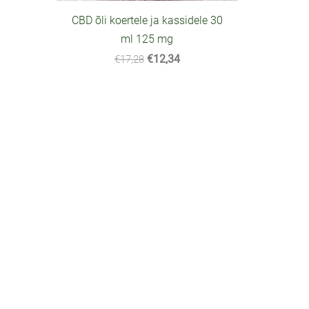
CBD õli koertele ja kassidele 30
ml 125 mg
€12,34
€17,28