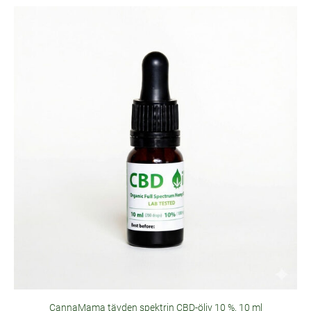
CannaMama täyden spektrin CBD-öljy 10 %, 10 ml