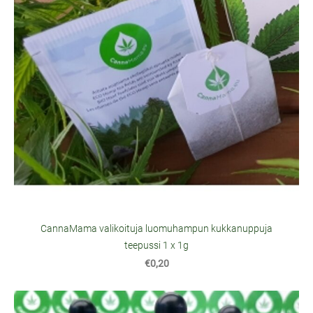
CannaMama valikoituja luomuhampun kukkanuppuja
teepussi 1 x 1g
€0,20