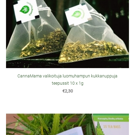
CannaMama valikoituja luomuhampun kukkanuppuja
teepussit 10 x 1g
€2,30