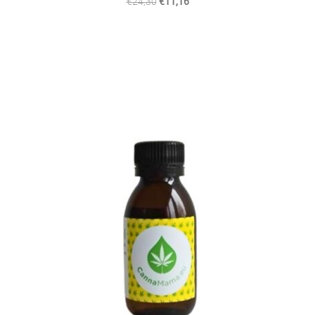
€24,30
€11,16