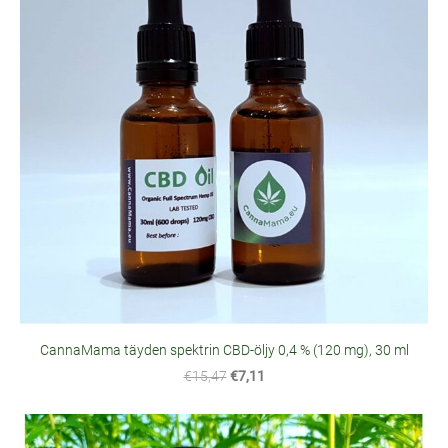
CannaMama täyden spektrin CBD-öljy 0,4 % (120 mg), 30 ml
€15,47
€7,11