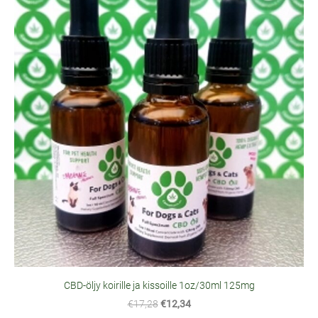
CBD-öljy koirille ja kissoille 1oz/30ml 125mg
€17,28
€12,34