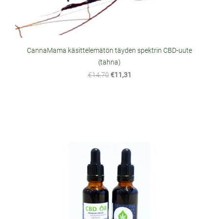
CannaMama käsittelemätön täyden spektrin CBD-uute
(tahna)
€14,70
€11,31