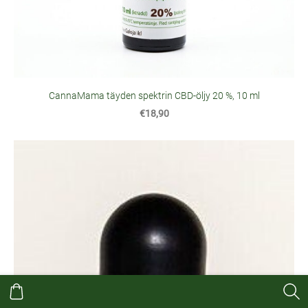
CannaMama täyden spektrin CBD-öljy 20 %, 10 ml
€18,90