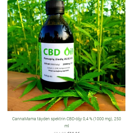
CannaMama täyden spektrin CBD-öljy 0,4 % (1000 mg), 250
ml