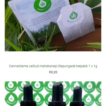
CannaMama valitud mahekanepi õiepungade teepakk 1 x 1g
€0,20