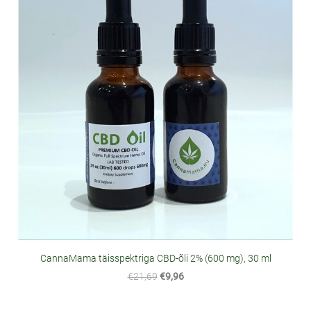
CannaMama täisspektriga CBD-õli 2% (600 mg), 30 ml
€21,69
€9,96