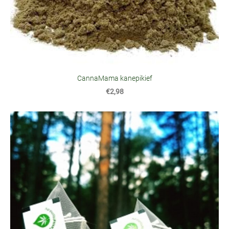
CannaMama kanepikief
€2,98