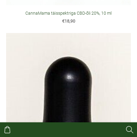
CannaMama täisspektriga CBD-õli 20%, 10 ml
€18,90