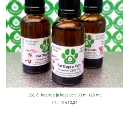
CBD õli koertele ja kassidele 30 ml 125 mg
€17,28
€12,34