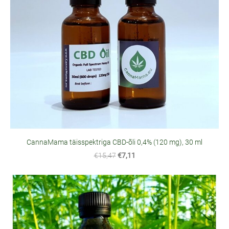
CannaMama täisspektriga CBD-õli 0,4% (120 mg), 30 ml
€15,47
€7,11