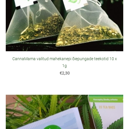
CannaMama valitud mahekanepi õiepungade teekotid 10 x
1g
€2,30